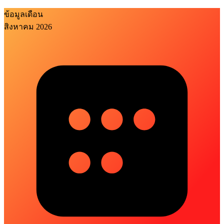
ข้อมูลเดือน
สิงหาคม 2026