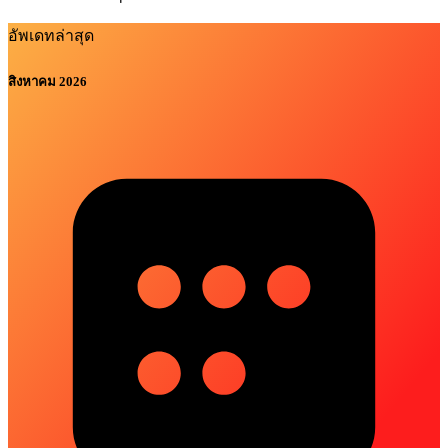
อัพเดทล่าสุด
สิงหาคม 2026