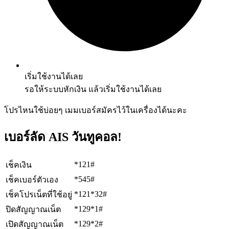
เริ่มใช้งานได้เลย
รอให้ระบบหักเงิน แล้วเริ่มใช้งานได้เลย
โปรไหนใช้บ่อยๆ เมมเบอร์สมัครไว้ในเครื่องได้นะคะ
เบอร์ลัด AIS วันทูคอล!
*121#
เช็คเงิน
*545#
เช็คเบอร์ตัวเอง
*121*32#
เช็คโปรเน็ตที่ใช้อยู่
*129*1#
ปิดสัญญาณเน็ต
*129*2#
เปิดสัญญาณเน็ต