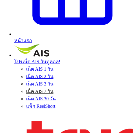
หน้าแรก
โปรเน็ต AIS วันทูคอล!
เน็ต AIS 1 วัน
เน็ต AIS 2 วัน
เน็ต AIS 3 วัน
เน็ต AIS 7 วัน
เน็ต AIS 30 วัน
แพ็ก ReelShort