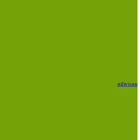
สมัครเลย