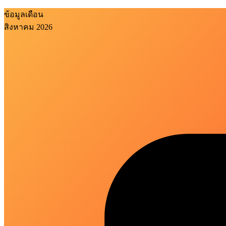
ข้อมูลเดือน
สิงหาคม 2026