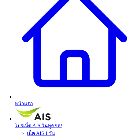
หน้าแรก
โปรเน็ต AIS วันทูคอล!
เน็ต AIS 1 วัน